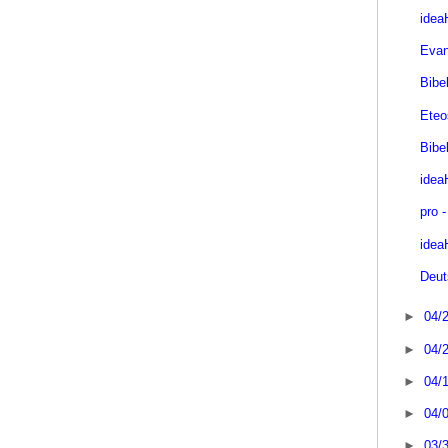
idea
Evan
Bibe
Eteo
Bibe
idea
pro 
idea
Deut
►
04/
►
04/
►
04/
►
04/
►
03/