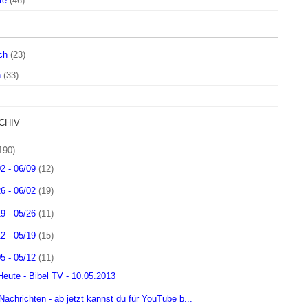
te
(46)
ch
(23)
h
(33)
CHIV
190)
02 - 06/09
(12)
26 - 06/02
(19)
19 - 05/26
(11)
12 - 05/19
(15)
05 - 05/12
(11)
Heute - Bibel TV - 10.05.2013
Nachrichten - ab jetzt kannst du für YouTube b...