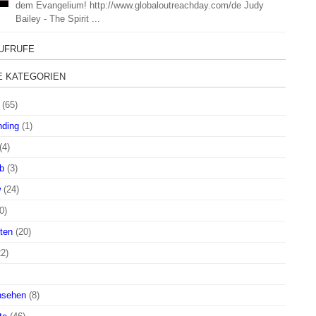
dem Evangelium! http://www.globaloutreachday.com/de Judy
Bailey - The Spirit ...
UFRUFE
E KATEGORIEN
(65)
nding
(1)
(4)
b
(3)
w
(24)
0)
ten
(20)
22)
nsehen
(8)