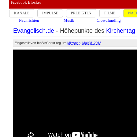
Facebook Blocker
KANÄLE
IMPULSE
PREDIGTEN
FILME
NAC
Nachrichten
Musik
Crowdfunding
Evangelisch.de
- Höhepunkte des
Kirchentag
Eingestellt von
IchBinChrist.org
um
Mittwoch, Mai 08, 2013