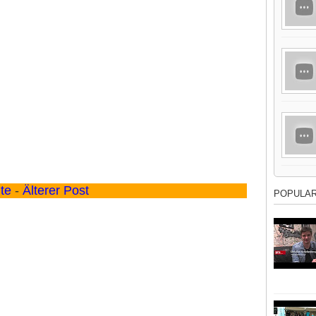
ite
-
Älterer Post
POPULA