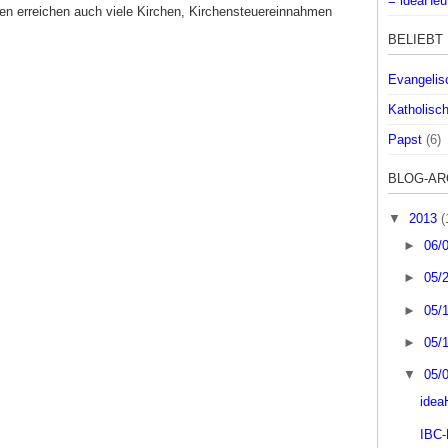
= ideaHeu
n erreichen auch viele Kirchen, Kirchensteuereinnahmen
BELIEBT
Evangelis
Katholisc
Papst
(6)
BLOG-AR
▼
2013
(
►
06/
►
05/
►
05/
►
05/
▼
05/
idea
IBC-