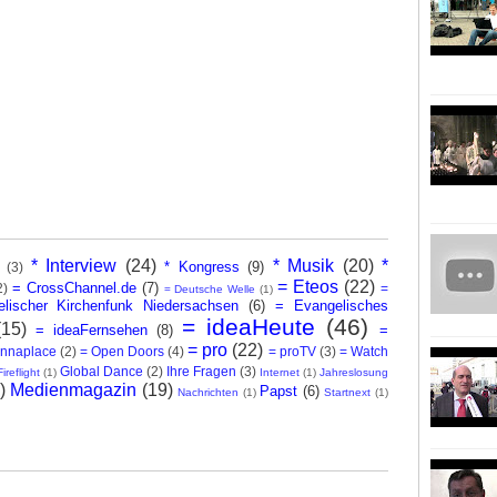
* Interview
(24)
* Musik
(20)
*
* Kongress
(9)
(3)
= Eteos
(22)
= CrossChannel.de
(7)
2)
=
= Deutsche Welle
(1)
lischer Kirchenfunk Niedersachsen
(6)
= Evangelisches
= ideaHeute
(46)
(15)
= ideaFernsehen
(8)
=
= pro
(22)
nnaplace
(2)
= Open Doors
(4)
= proTV
(3)
= Watch
Global Dance
(2)
Ihre Fragen
(3)
Fireflight
(1)
Internet
(1)
Jahreslosung
)
Medienmagazin
(19)
Papst
(6)
Nachrichten
(1)
Startnext
(1)