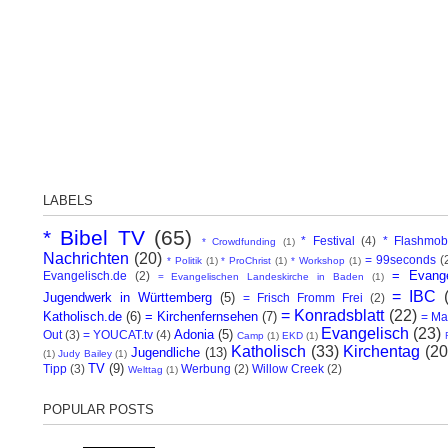
LABELS
* Bibel TV
(65)
* Festival
(4)
* Flashmob
* Crowdfunding
(1)
Nachrichten
(20)
= 99seconds
(
* Politik
(1)
* ProChrist
(1)
* Workshop
(1)
= Evange
Evangelisch.de
(2)
= Evangelischen Landeskirche in Baden
(1)
= IBC
Jugendwerk in Württemberg
(5)
= Frisch Fromm Frei
(2)
= Konradsblatt
(22)
Katholisch.de
(6)
= Kirchenfernsehen
(7)
= Ma
Evangelisch
(23)
Adonia
(5)
Out
(3)
= YOUCAT.tv
(4)
Camp
(1)
EKD
(1)
Katholisch
(33)
Kirchentag
(20
Jugendliche
(13)
(1)
Judy Bailey
(1)
TV
(9)
Tipp
(3)
Werbung
(2)
Willow Creek
(2)
Welttag
(1)
POPULAR POSTS