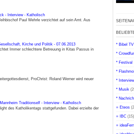
ck - Interview - Katholisch
 Weihbischof Paul Wehrle verzichtet auf sein Amt. Aus
SEITENA
BELIEBT
sellschaft, Kirche und Politik - 07.06.2013
* Bibel TV
htet Immer schlechtere Betreuung in Kitas Passus in
* Crowdfu
* Festival
* Flashmo
eitergottesdienst, ProChrist: Roland Werner wird neuer
* Intervie
* Musik
(2
* Nachrich
Mannheim Traditionself - Interview - Katholisch
= Eteos
(
ight des Katholikentags stattgefunden. Dabei erzielte der
= IBC
(15)
= ideaFer