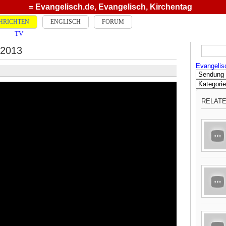
= Evangelisch.de
,
Evangelisch
,
Kirchentag
HRICHTEN
ENGLISCH
FORUM
TV
2013
Evangelis
RELAT